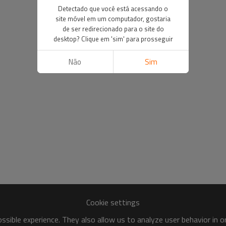
Detectado que você está acessando o
site móvel em um computador, gostaria
de ser redirecionado para o site do
desktop? Clique em 'sim' para prosseguir
Não
Sim
Cookie settings
sible experience. They also allow us to analyze user behavior in 