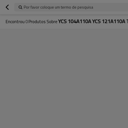
Por favor coloque um termo de pesquisa
YCS 104A110A YCS 121A110A To
Encontrou
0
Produtos Sobre