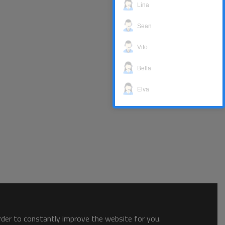
Lina
Sean
Vito
Bella
Elva
order to constantly improve the website for you.