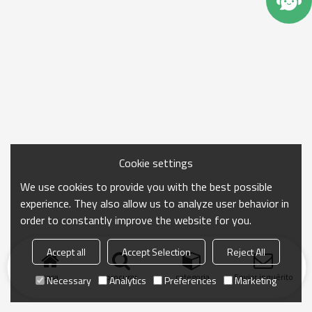
Cookie settings
We use cookies to provide you with the best possible
experience. They also allow us to analyze user behavior in
order to constantly improve the website for you.
Accept all
Accept Selection
Reject All
casa
procurar
categoria
Enviar inquérito
Necessary
Analytics
Preferences
Marketing